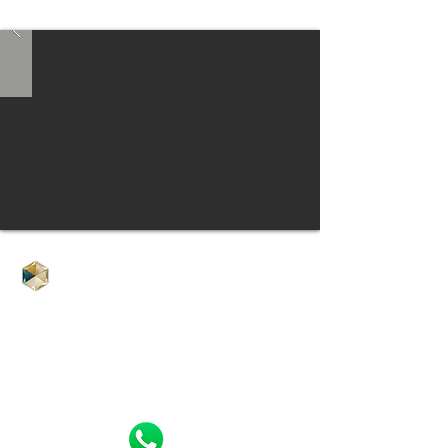
Clínica Alex Pupo - Itaim Bibi
Rua Dr. Eduardo de Souza Aranha, 99
3º
andar
Itaim Bibi | São Paulo-SP
11 3842-6300
11 97517-0705