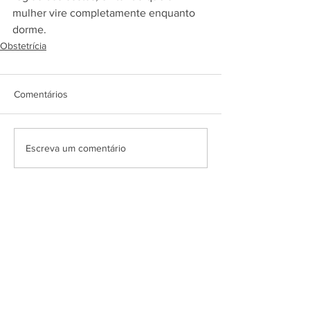
mulher vire completamente enquanto 
dorme.
Obstetrícia
Comentários
Escreva um comentário
Agende consulta
particular
Dois endereços em São Paulo - SP