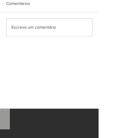
Comentários
Escreva um comentário
Agende consulta
particular
Dois endereços em São Paulo - SP