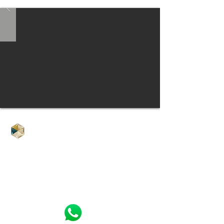
Clínica Alex Pupo - Itaim Bibi
Rua Dr. Eduardo de Souza Aranha, 99
3º
andar
Itaim Bibi | São Paulo-SP
11 3842-6300
11 97517-0705