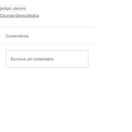
pólipo uterino
Cirurgia Ginecológica
Comentários
Escreva um comentário
Agende consulta
particular
Dois endereços em São Paulo - SP