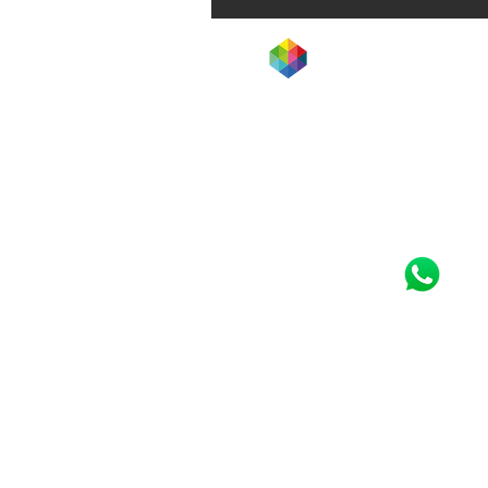
Clínica Jardim Paul
Rua Batataes, 460
11° andar
Jardim Paulista | São Pa
11 3885-8119
11 3052-3033
11 93343-3513
Atendimento telefônico
Segunda a sexta: 8 às 20