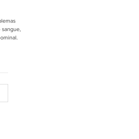
blemas 
 sangue, 
dominal.