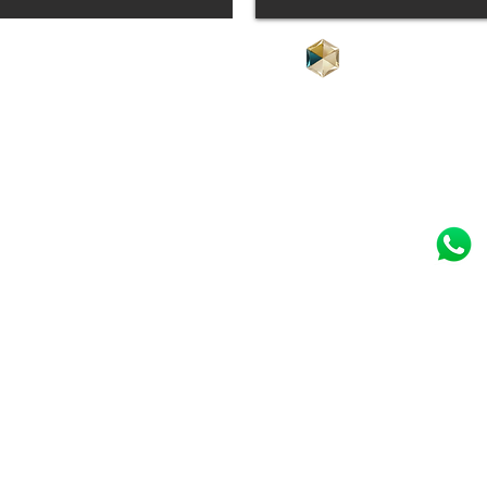
ista
Clínica Alex Pup
Rua Dr. Eduardo de 
3º
andar
ulo-SP
Itaim Bibi | São Paul
11 3842-6300
11 97517-0705
Atendimento telefôn
h
Segunda, quarta e qu
Terça: 8 às 20h
Sexta: 8 às 18h