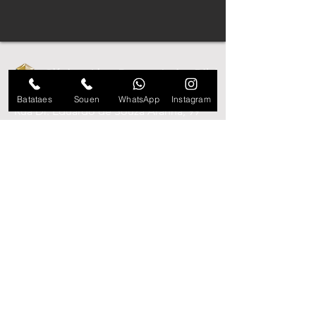
Clínica Alex Pupo - Itaim Bibi
Batataes
Souen
WhatsApp
Instagram
Rua Dr. Eduardo de Souza Aranha, 99
3º
andar
Itaim Bibi | São Paulo-SP
11 3842-6300
11 97517-0705
Atendimento telefônico
Segunda, quarta e quinta: 9 às 20h
Terça: 8 às 20h
Sexta: 8 às 18h